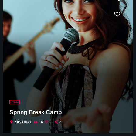
Club
Spring Break Camp
location_on
Kitty Hawk
16
1
2