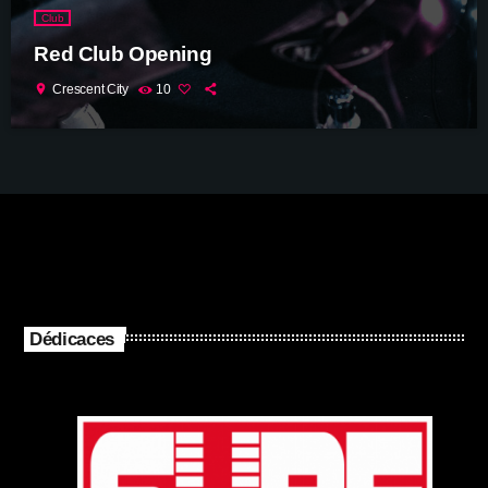
Club
Red Club Opening
location_on
Crescent City
10
Dédicaces