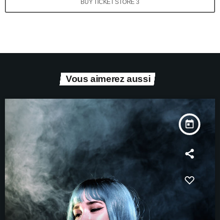
BUY TICKET STORE 3
Vous aimerez aussi
today