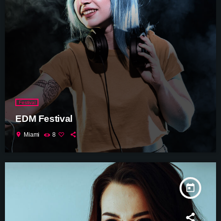
Festival
EDM Festival
location_on
Miami
8
today